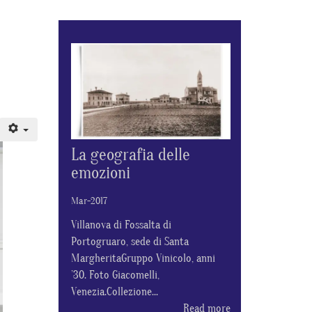
La geografia delle
emozioni
Mar-2017
Villanova di Fossalta di
Portogruaro, sede di Santa
MargheritaGruppo Vinicolo, anni
’30. Foto Giacomelli,
Venezia.Collezione...
Read more