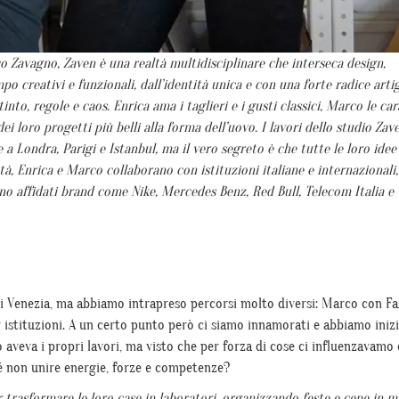
 Zavagno, Zaven è una realtà multidisciplinare che interseca design,
o creativi e funzionali, dall’identità unica e con una forte radice artig
nto, regole e caos. Enrica ama i taglieri e i gusti classici, Marco le cara
i loro progetti più belli alla forma dell’uovo. I lavori dello studio Zav
te a Londra, Parigi e Istanbul, ma il vero segreto è che tutte le loro ide
tà, Enrica e Marco collaborano con istituzioni italiane e internazionali,
 sono affidati brand come Nike, Mercedes Benz, Red Bull, Telecom Italia e 
di Venezia, ma abbiamo intrapreso percorsi molto diversi: Marco con Fa
er istituzioni. A un certo punto però ci siamo innamorati e abbiamo iniz
 aveva i propri lavori, ma visto che per forza di cose ci influenzavamo 
 non unire energie, forze e competenze?
r trasformare le loro case in laboratori, organizzando feste e cene in m