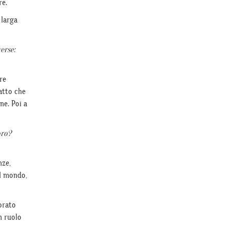
re.
 larga
erse:
re
iatto che
ne. Poi a
oro?
nze,
il mondo,
orato
n ruolo