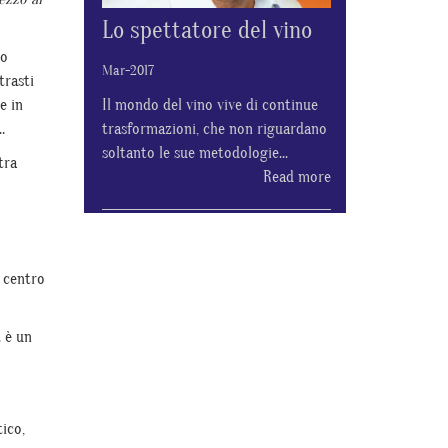
Lo spettatore del vino
mo
Mar-2017
trasti
e in
Il mondo del vino vive di continue
…
trasformazioni, che non riguardano
soltanto le sue metodologie...
tra
Read more
l centro
 è un
tico,