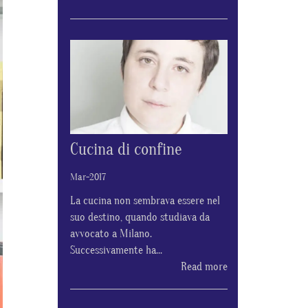
Cucina di confine
Mar-2017
La cucina non sembrava essere nel
suo destino, quando studiava da
avvocato a Milano.
Successivamente ha...
Read more