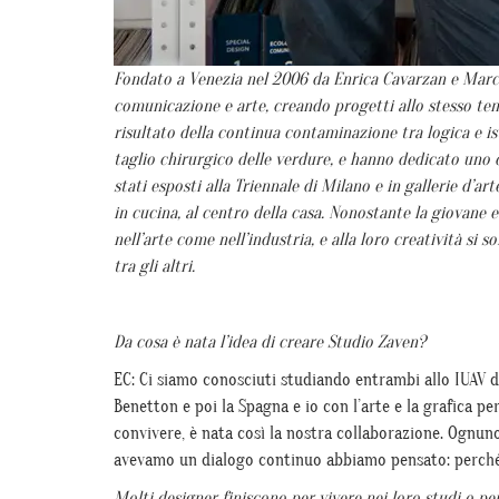
Fondato a Venezia nel 2006 da Enrica Cavarzan e Marco
comunicazione e arte, creando progetti allo stesso temp
risultato della continua contaminazione tra logica e isti
taglio chirurgico delle verdure, e hanno dedicato uno de
stati esposti alla Triennale di Milano e in gallerie d’ar
in cucina, al centro della casa. Nonostante la giovane e
nell’arte come nell’industria, e alla loro creatività si
tra gli altri.
Da cosa è nata l’idea di creare Studio Zaven?
EC: Ci siamo conosciuti studiando entrambi allo IUAV 
Benetton e poi la Spagna e io con l’arte e la grafica p
convivere, è nata così la nostra collaborazione. Ognuno
avevamo un dialogo continuo abbiamo pensato: perché
Molti designer finiscono per vivere nei loro studi o pe