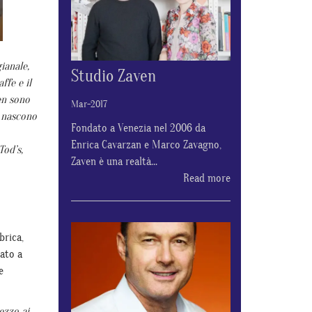
ianale,
Studio Zaven
ffe e il
en sono
Mar-2017
e nascono
Fondato a Venezia nel 2006 da
Enrica Cavarzan e Marco Zavagno,
Tod’s,
Zaven è una realtà...
Read more
brica,
iato a
e
ezzo ai