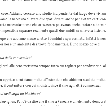
e cose. Abbiamo cercato uno studio indipendente dal luogo dove vivia
tivamo la necessità di avere due spazi diversi anche per evitare certi con
questa necessità: prima che arrivassero potevamo anche restare a dormir
te impossibile separare realmente questi due ambiti se si lavora insieme
, dopo che abbiamo messo a letto i bambini e sparecchiato. Infatti la nos
per noi è un ambiente di ritrovo fondamentale. È uno spazio dove ci
.
lo della convivialità?
agliere! Alle cene mettiamo sempre tutto sui taglieri per condividerlo, a
un oggetto a cui siamo molto affezionati e che abbiamo studiato molto.
e, il contenitore con cui si distribuisce il vino agli altri commensali.
di dedicargli un bicchiere?
i Sauvignon. Poi c’è da dire che il vino a Venezia è un elemento democra