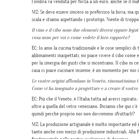
l’ombra va venduta per forza a un euro, anche se il ma
MZ: Se devo essere sincero io preferisco la birra, ma q
scala e stiamo aspettando i prototipi. Niente di troppo
Il vino e il cibo sono due elementi diversi eppure legati
cosa sono per voi e come vedete il loro rapporto?
EC: Io amo la cucina tradizionale e le cose semplici di
abbinamenti inaspettati, mi piace vivere il cibo come e
per la sinergia dei gusti che si incontrano. Il cibo in c
casa ci piace cucinare insieme, è un momento per noi in
Le vostre origini affondano in Veneto, rinomatissima t
Come vi ha insegnato a progettare e a creare il vostro 
EC: Più che il Veneto, è l’Italia tutta ad averci ispirat
oltre a quella del vetro veneziano. Diciamo che qui c’è
quindi perché proprio noi non dovremmo sfruttarli?
MZ: La produzione artigianale è molto importante ed è
tanto anche con mezzi di produzione industriali. Alla f