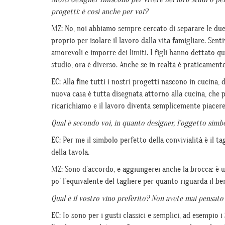
progetti: è così anche per voi?
MZ: No, noi abbiamo sempre cercato di separare le du
proprio per isolare il lavoro dalla vita famigliare. Sen
amorevoli e imporre dei limiti. I figli hanno dettato 
studio, ora è diverso. Anche se in realtà è praticamen
EC: Alla fine tutti i nostri progetti nascono in cucina
nuova casa è tutta disegnata attorno alla cucina, che 
ricarichiamo e il lavoro diventa semplicemente piacere
Qual è secondo voi, in quanto designer, l’oggetto simbo
EC: Per me il simbolo perfetto della convivialità è il t
della tavola.
MZ: Sono d’accordo, e aggiungerei anche la brocca: è 
po’ l’equivalente del tagliere per quanto riguarda il ber
Qual è il vostro vino preferito? Non avete mai pensato 
EC: Io sono per i gusti classici e semplici, ad esempio 