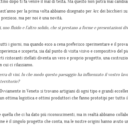
ttino dopo ti fa venire il mal di testa. Ma questo non potrà mai cambia
uest’anno per la prima volta abbiamo disegnato per Arc dei bicchieri su
 prezioso, ma per noi è una novità.
, uno fluido e l’altro solido, che si prestano a forme e presentazioni div
 tutti i giorni, ma quando esco a cena preferisco sperimentare e il prova
sperienza e scoperta, sia dal punto di visita visivo e compositivo del p
erti ristoranti stellati diventa un vero e proprio progetto, una costruzio
 cui ci rilassiamo.
erra di vini. In che modo questo paesaggio ha influenzato il vostro lav
territorio?
o. Ovviamente in Veneto si trovano artigiani di ogni tipo e grandi eccelle
 un ottima logistica e ottimi produttori che fanno prototipi per tutto 
 quella che ci ha dato più riconoscimenti, ma in realtà abbiamo collab
ine è il singolo progetto che conta, ma le nostre origini hanno avuto u