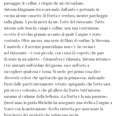
paesaggio, le colline, i vitigni che mi circondano.
Antonia Klugmann sta scaricando dall’auto e portando in
cucina alcune cassette di frutta e verdura, mentre parcheggio
sulla ghiaia. A pochi metri da me, l’orto del ristorante. Tutto
intorno solo boschi, campi e colline; non una costruzione,
eccetto il vecchio granaio accanto al quale L’argine è stato
costruito. Oltre ancora, una serie di filari, il confine, la Slovenia.
È martedì, e il servizio pomeridiano non c’è. In cucina e
nel ristorante – è così piccolo, con i suoi 15 coperti, che pare
di stare in un salotto – l’atmosfera è rilassata. Antonia istruisce
i tre aiutanti sull’ordine del giorno, esce nell’orto a
raccogliere qualcosa e torna. Si siede, per prima cosa dice:
«Dovresti vedere che spettacolo qui in primavera», indicando
fuori dalle pareti interamente vetrate, spiegando che l’orto sarà
più ricco e colorato, e che gli alberi da frutto tutt’intorno
saranno al culmine della bellezza. «La frutta è la mia passione».
Quest’anno la guida Michelin ha assegnato una stella a L’argine a
Vencò con la motivazione: «Scelta ristretta per assicurare la
freschezza dei prodotti che subiscono poche