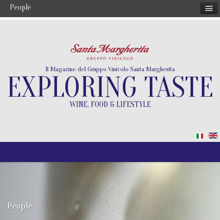
People
Il Magazine del Gruppo Vinicolo Santa Margherita
EXPLORING TASTE
WINE, FOOD & LIFESTYLE
People