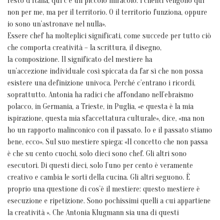
resto d’Italia, qui c’è un piccolo miracolo: i clienti vengono qui
non per me, ma per il territorio. O il territorio funziona, oppure
io sono un’astronave nel nulla».
Essere chef ha molteplici significati, come succede per tutto ciò
che comporta creatività – la scrittura, il disegno,
la composizione. Il significato del mestiere ha
un’accezione individuale così spiccata da far sì che non possa
esistere una definizione univoca. Perché c’entrano i ricordi,
soprattutto. Antonia ha radici che affondano nell’ebraismo
polacco, in Germania, a Trieste, in Puglia, «e questa è la mia
ispirazione, questa mia sfaccettatura culturale», dice, «ma non
ho un rapporto malinconico con il passato. Io e il passato stiamo
bene, ecco». Sul suo mestiere spiega: «Il concetto che non passa
è che su cento cuochi, solo dieci sono chef. Gli altri sono
esecutori. Di questi dieci, solo l’uno per cento è veramente
creativo e cambia le sorti della cucina. Gli altri seguono. È
proprio una questione di cos’è il mestiere: questo mestiere è
esecuzione e ripetizione. Sono pochissimi quelli a cui appartiene
la creatività ». Che Antonia Klugmann sia una di questi