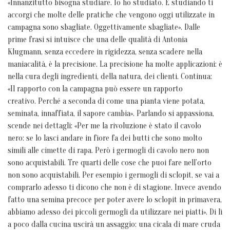
«Innanzitutto bisogna studiare. Io ho studiato. E studiando ti
accorgi che molte delle pratiche che vengono oggi utilizzate in
campagna sono sbagliate. Oggettivamente sbagliate». Dalle
prime frasi si intuisce che una delle qualità di Antonia
Klugmann, senza eccedere in rigidezza, senza scadere nella
maniacalità, è la precisione. La precisione ha molte applicazioni: è
nella cura degli ingredienti, della natura, dei clienti. Continua:
«Il rapporto con la campagna può essere un rapporto
creativo. Perché a seconda di come una pianta viene potata,
seminata, innaffiata, il sapore cambia». Parlando si appassiona,
scende nei dettagli: «Per me la rivoluzione è stato il cavolo
nero: se lo lasci andare in fiore fa dei butti che sono molto
simili alle cimette di rapa. Però i germogli di cavolo nero non
sono acquistabili. Tre quarti delle cose che puoi fare nell’orto
non sono acquistabili. Per esempio i germogli di sclopit, se vai a
comprarlo adesso ti dicono che non è di stagione. Invece avendo
fatto una semina precoce per poter avere lo sclopit in primavera,
abbiamo adesso dei piccoli germogli da utilizzare nei piatti». Di lì
a poco dalla cucina uscirà un assaggio: una cicala di mare cruda