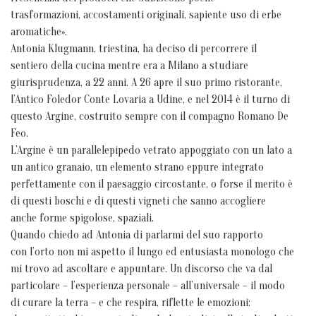
trasformazioni, accostamenti originali, sapiente uso di erbe
aromatiche».
Antonia Klugmann, triestina, ha deciso di percorrere il
sentiero della cucina mentre era a Milano a studiare
giurisprudenza, a 22 anni. A 26 apre il suo primo ristorante,
l’Antico Foledor Conte Lovaria a Udine, e nel 2014 è il turno di
questo Argine, costruito sempre con il compagno Romano De
Feo.
L’Argine è un parallelepipedo vetrato appoggiato con un lato a
un antico granaio, un elemento strano eppure integrato
perfettamente con il paesaggio circostante, o forse il merito è
di questi boschi e di questi vigneti che sanno accogliere
anche forme spigolose, spaziali.
Quando chiedo ad Antonia di parlarmi del suo rapporto
con l’orto non mi aspetto il lungo ed entusiasta monologo che
mi trovo ad ascoltare e appuntare. Un discorso che va dal
particolare – l’esperienza personale – all’universale – il modo
di curare la terra – e che respira, riflette le emozioni: