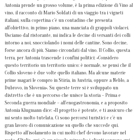
Antonia prende un grosso volume, è la prima edizione di Vino al
vino, il racconto di Mario Soldati di un viaggio tra i vigneti
italiani, sulla copertina c’è un contadino che presenta
all’obiettivo, in primo piano, una manciata di grappoli violacei.
Usciamo dal ristorante, mi indica le decine di versanti dei colli
intorno a noi, snocciolando i nomi delle cantine. Sono decine,
forse ancora di più. Siamo circondati dal vino. Il Collio, questa
terra, per Antonia trascende i confini politici: «Considero
questo territorio un territorio unico: è normale, se pensi che il
Collio sloveno è due volte quello italiano. Ma alcune materie
prime magari le compro in Stiria, in Austria, oppure a Neblo, a
Dubrovo, in Slovenia». Su queste terre si è sviluppato un
distretto che è un percorso che unisce la storia – Prima e
Seconda guerra mondiale – all’enogastronomia, e a proposito
Antonia Klugmann dice: «Il progetto è potente, e ti assicuro che
mi sento molto tutelata. Ci sono percorsi turistici e c’è un
gran lavoro di comunicazione su quello che succede qui.
Rispetto all’isolamento in cui molti chef devono lavorare nel