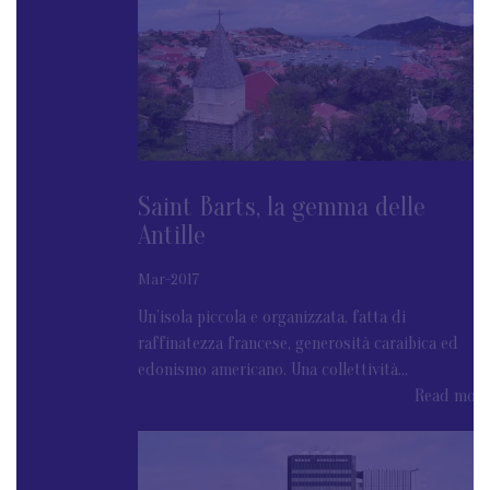
Saint Barts, la gemma delle
Antille
Mar-2017
Un’isola piccola e organizzata, fatta di
raffinatezza francese, generosità caraibica ed
edonismo americano. Una collettività...
Read more