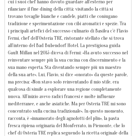
cui i suoi chef hanno dovuto guardare all’esterno per
rilanciare il fine dining della città: visitando la città si
trovano tovaglie bianche e candele, piatti che coniugano
tradizione e sperimentazione con cibi aromatici e spezie. Tra
i principali artefici del successo culinario di Basilea c’è Flavio
Fermi, chef dell’Osteria TRE, ristorante stellato che si trova
all’interno del Bad Bubendorf Hotel. La prestigiosa guida
Gault Millau nel 2015 diceva di Fermi: «Ha avuto successo nel
reinventare sempre più la sua cucina con discernimento e la
sua mano esperta. Sta diventando sempre più un maestro
della sua arte». Lui, Flavio, si dice «onorato» da queste parole,
ma precisa: «Non stavo solo reinventando il mio stile, era
qualcosa di simile a esplorare una regione completamente
nuova. All’inizio avevo radici francesi e molte influenze
mediterranee, e anche asiatiche. Ma per Osteria TRE mi sono
concentrato sulla cucina tradizionale». In questo momento,
racconta, è «innamorato degli agnolotti del plin», la pasta
fresca ripiena originaria del Monferrato, in Piemonte, che lo
chef di Osteria TRE replica seguendo la ricetta originale della