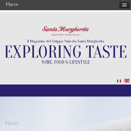
Places
Il Magazine del Gruppo Vinicolo Santa Margherita
EXPLORING TASTE
WINE, FOOD & LIFESTYLE
Places