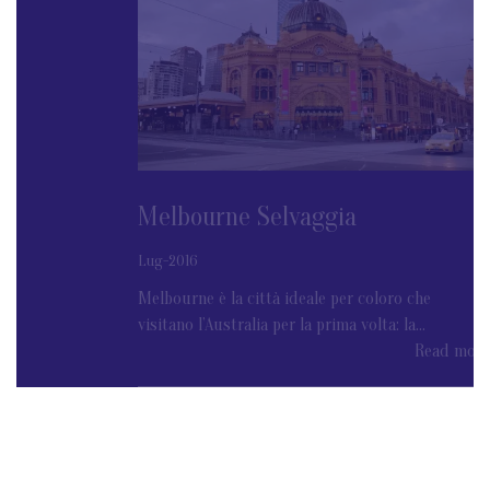
Melbourne Selvaggia
Lug-2016
Melbourne è la città ideale per coloro che
visitano l’Australia per la prima volta: la...
Read more