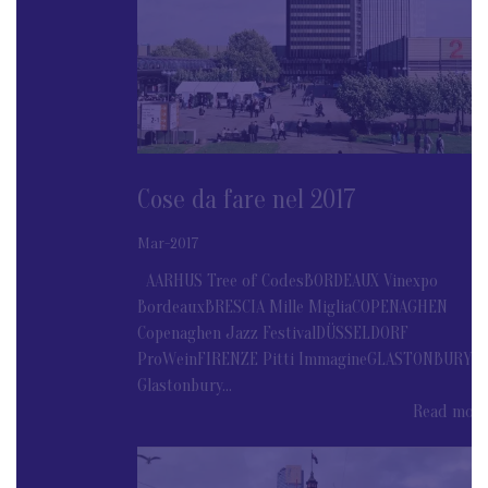
Cose da fare nel 2017
Mar-2017
AARHUS Tree of CodesBORDEAUX Vinexpo
BordeauxBRESCIA Mille MigliaCOPENAGHEN
Copenaghen Jazz FestivalDÜSSELDORF
ProWeinFIRENZE Pitti ImmagineGLASTONBURY
Glastonbury...
Read more