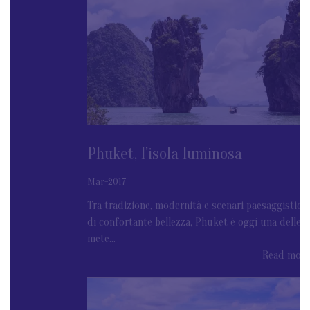
Phuket, l’isola luminosa
Mar-2017
Tra tradizione, modernità e scenari paesaggistici
di confortante bellezza, Phuket è oggi una delle
mete...
Read more